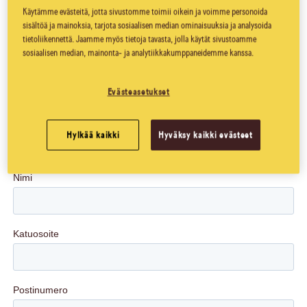
Täytä mahdollisimman paljon tietoja ja liitä rohkeasti mukaan
Käytämme evästeitä, jotta sivustomme toimii oikein ja voimme personoida
kuvia mm. pakkauksesta ja parasta ennen -päiväyksestä. Näin
sisältöä ja mainoksia, tarjota sosiaalisen median ominaisuuksia ja analysoida
autat meitä laadukkaassa työssämme. Vastaamme sinulle
tietoliikennettä. Jaamme myös tietoja tavasta, jolla käytät sivustoamme
mahdollisimman pian.
sosiaalisen median, mainonta- ja analytiikkakumppaneidemme kanssa.
Yleisen tietosuoja-asetuksen (GDPR) vuoksi olemme
Evästeasetukset
päivittäneet tietosuojakäytäntömme. Voit lukea lisää siitä,
miten Lantmännen ja sen konserniyhtiöt käsittelevät
henkilötietojasi ja sovellettavan
tietosuojalainsäädännön
Hylkää kaikki
Hyväksy kaikki evästeet
mukaisista oikeuksistasi täältä
.