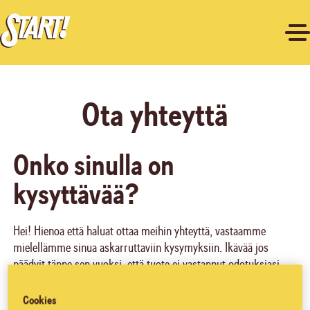
Ota yhteyttä
Onko sinulla on
kysyttävää?
Hei! Hienoa että haluat ottaa meihin yhteyttä, vastaamme
mielellämme sinua askarruttaviin kysymyksiin. Ikävää jos
päädyit tänne sen vuoksi, että tuote ei vastannut odotuksiasi,
olemme pahoillamme. Haluamme auttaa sinua ja pyydämme
sinua täyttämään alla olevan lomakkeen.
Cookies