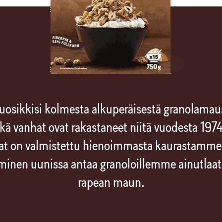
suosikkisi kolmesta alkuperäisestä granolam
kä vanhat ovat rakastaneet niitä vuodesta 197
at on valmistettu hienoimmasta kaurastamme
inen uunissa antaa granoloillemme ainutlaat
rapean maun.