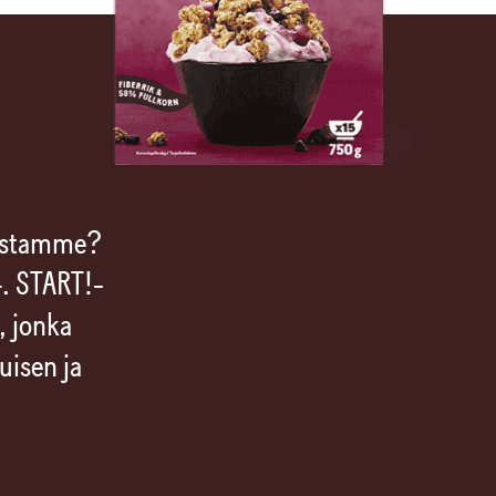
austamme?
4. START!-
, jonka
uisen ja