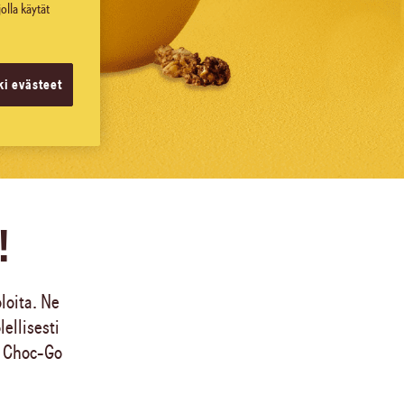
olla käytät
ki evästeet
!
loita. Ne
ellisesti
– Choc-Go