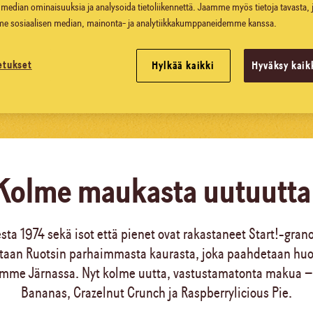
 median ominaisuuksia ja analysoida tietoliikennettä. Jaamme myös tietoja tavasta, j
e sosiaalisen median, mainonta- ja analytiikkakumppaneidemme kanssa.
etukset
Hylkää kaikki
Hyväksy kaik
Kolme maukasta uutuutta
sta 1974 sekä isot että pienet ovat rakastaneet Start!-grano
taan Ruotsin parhaimmasta kaurasta, joka paahdetaan huol
mme Järnassa. Nyt kolme uutta, vastustamatonta makua 
Bananas, Crazelnut Crunch ja Raspberrylicious Pie.