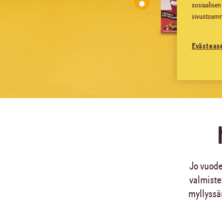
sosiaalisen
sivustoamm
Evästeas
Jo vuode
valmiste
myllyssä