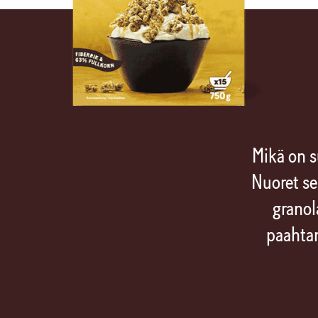
Mikä on 
Nuoret se
granol
paahtam